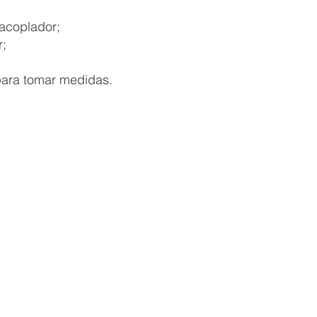
 acoplador;
r;
para tomar medidas.