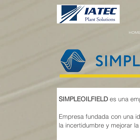
HOM
SIMPLEOILFIELD
es una emp
Empresa fundada con una idea
la incertidumbre y mejorar la 