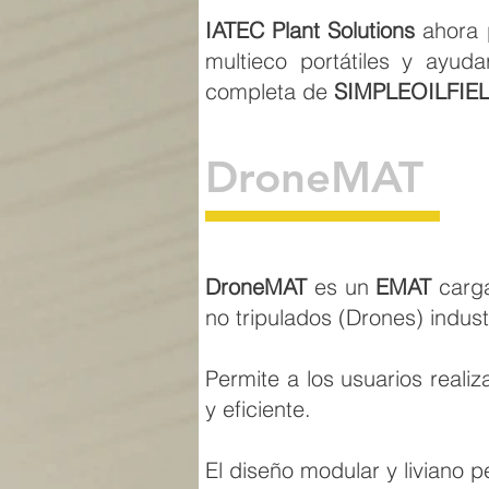
IATEC Plant Solutions
ahora 
multieco portátiles y ayud
completa de
SIMPLEOILFIE
DroneMAT
DroneMAT
es un
EMAT
carg
no tripulados (Drones) indust
Permite a los usuarios reali
y eficiente.
El diseño modular y liviano p