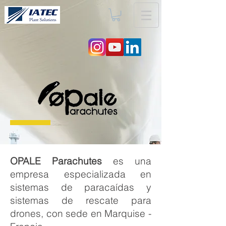
OPALE Parachutes
es una
empresa especializada en
sistemas de paracaídas y
sistemas de rescate para
drones, con sede en Marquise -