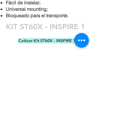
Fácil de instalar;
Universal mounting;
Bloqueado para el transporte.
KIT ST60X - INSPIRE 1
Cotizar Kit ST60X - INSPIRE 1
Pioneer in the drone rescue
parachutes development,
OPALE
Parachutes
introduces its brand new
range of
SAFETECH
products.
®
The kit will allow you to install the
rescue parachute system
SAFETECH
ST60X
in only few minutes on your
DJI INSPIRE 1
. And without doing
any modifications on the
DJI
.