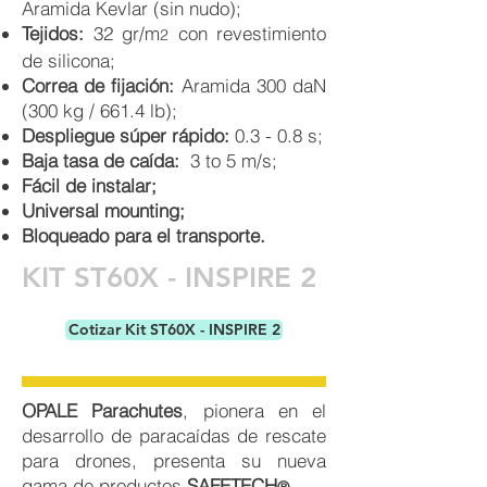
Aramida Kevlar (sin nudo);
Tejidos:
32 gr/m
con revestimiento
2
de silicona;
Correa de fijación:
Aramida 300 daN
(300 kg / 661.4 lb);
Despliegue súper rápido:
0.3 - 0.8 s;
Baja tasa de caída:
3 to 5 m/s;
Fácil de instalar;
Universal mounting;
Bloqueado para el transporte.
KIT ST60X - INSPIRE 2
Cotizar Kit ST60X - INSPIRE 2
OPALE Parachutes
, pionera en el
desarrollo de paracaídas de rescate
para drones, presenta su nueva
gama de productos
SAFETECH
.