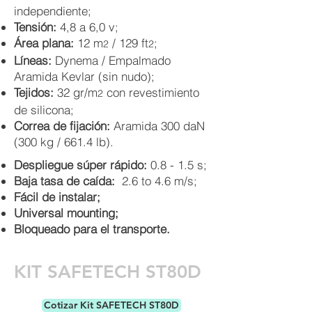
independiente;
Tensión:
4,8 a 6,0 v;
Área plana:
12 m
/ 129 ft
;
2
2
Líneas:
Dynema / Empalmado
Aramida Kevlar (sin nudo);
Tejidos:
32 gr/m
con revestimiento
2
de silicona;
Correa de fijación:
Aramida 300 daN
(300 kg / 661.4 lb).
Despliegue súper rápido:
0.8 - 1.5 s;
Baja tasa de caída:
2.6 to 4.6 m/s;
Fácil de instalar;
Universal mounting;
Bloqueado para el transporte.
KIT SAFETECH ST80D
Cotizar Kit SAFETECH ST80D