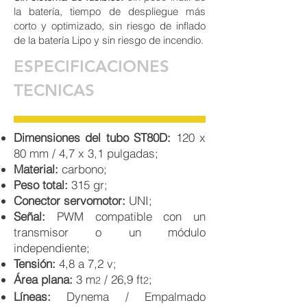
la batería, tiempo de despliegue más
corto y optimizado, sin riesgo de inflado
de la batería Lipo y sin riesgo de incendio.
ESPECIFICACIONES
TECNICAS
Dimensiones del tubo ST80D:
120 x
80 mm / 4,7 x 3,1 pulgadas;
Material:
carbono;
Peso total:
315 gr;
Conector servomotor:
UNI;
Señal:
PWM compatible con un
transmisor o un módulo
independiente;
Tensión:
4,8 a 7,2 v;
Área plana:
3 m
/ 26,9 ft
;
2
2
Líneas:
Dynema / Empalmado