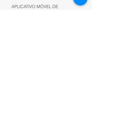
APLICATIVO MÒVEL DE
PLANEAMENTO DE VOO E
ACESSO A DADOS
Use o aplicativo móvel FieldAgent
para planear vôos y voar
autonomamente seu drone DJI em
apenas alguns toques. Você
também pode usar o FieldAgent
Mobile para visualizar seus
produtos de dados y mapas onde
quer que você esteja.
ESPECIFICAÇÕES:
Configuración del sensor:
Resolución: CMOS de 1.2MP
Obturador: Global
Tamaño de píxel: 3.75um