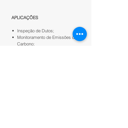
APLICAÇÕES
Inspeção de Dutos;
Monitoramento de Emissões de
Carbono;
Resposta HAZMAT;
Inspeção de Aterros.
OBSERVAÇÕES
Apenas produto especificado no
item "
NA CAIXA
";
Acessórios
*
são comprados a
parte;
Valor a partir de;
Valor de referência para compra