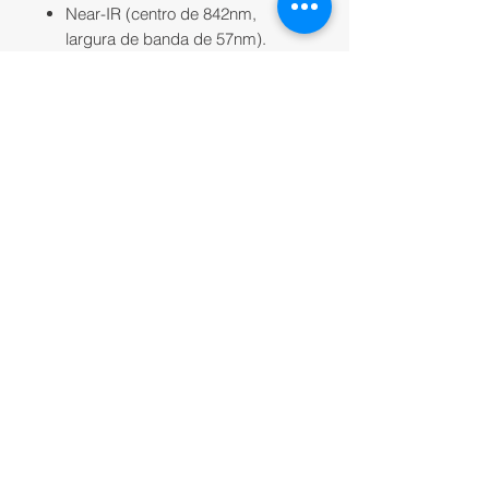
Near-IR (centro de 842nm,
largura de banda de 57nm).
Saída de cor RGB: 5.1 MP
(obturador global, alinhado com
todas as bandas) - * com pós-
processamento apropriado;
Distância de amostra do solo
(GSD): 7,7 cm por pixel (por banda
MS) a 120m (~ 400 pés) AGL -
3,98cm por pixel (banda
pancromática) a 120m (~ 400 pés)
AGL;
Taxa de captura: até 3 capturas por
segundo DNG bruto;
Interfaces: 3 GPIO configuráveis:
selecione entre a entrada do
acionador, a entrada PPS, a saída
PPS e os sinais do topo do quadro.
Botão virtual hacer host. Porta USB