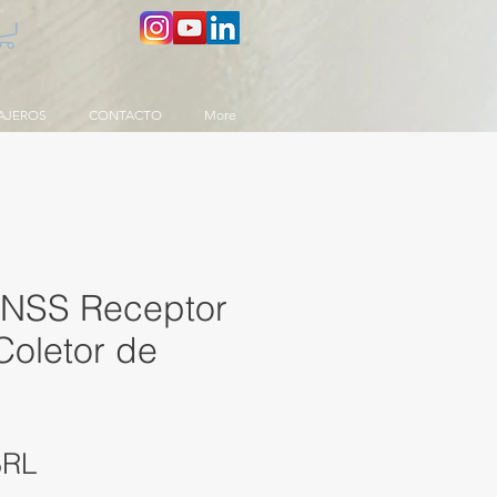
AJEROS
CONTACTO
More
NSS Receptor
oletor de
Precio
BRL