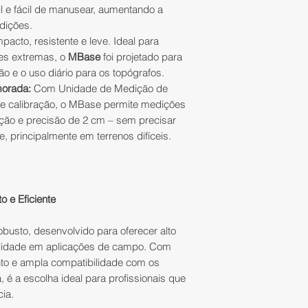
podermos ajudá-lo
il e fácil de manusear, aumentando a
corridos, contados
da melhor maneira,
edições.
recebimento do pro
estoque e condiç
acto, resistente e leve. Ideal para
solicitação preenc
alinhar prazos de 
es extremas, o
MBase
foi projetado para
Trocas e Devoluçõe
ação e o uso diário para os topógrafos.
pagamento;
outro produto de m
morada:
Com Unidade de Medição de
4)
Apenas sob en
extornará o valor 
e calibração, o MBase permite medições
ação e precisão de 2 cm – sem precisar
No caso de produ
e, principalmente em terrenos difíceis.
ESPECIFICAÇÕES
parceiros, o prazo 
Peso:
700 g;
para realizar a tro
Tamanho:
133m
recebimento do pr
Canais:
1408;
Distribuição.
 e Eficiente
Bateria:
7.2V, 6
Recarregável;
Restituição do val
busto, desenvolvido para oferecer alto
Tempo de Uso:
ilidade em aplicações de campo. Com
Estático até 35 
A IATEC Plant Solut
to e ampla compatibilidade com os
IP:
À prova de ág
valores pagos uti
, é a escolha ideal para profissionais que
Temperatura de
pagamento escolh
ia.
Posição Estátic
Em compras pagas 