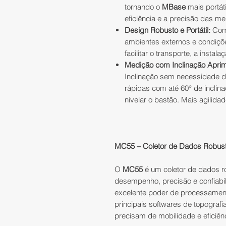
tornando o
MBase
mais portát
eficiência e a precisão das m
Design Robusto e Portátil:
Comp
ambientes externos e condiçõ
facilitar o transporte, a instal
Medição com Inclinação Apri
Inclinação sem necessidade d
rápidas com até 60° de inclin
nivelar o bastão. Mais agilidad
MC55 – Coletor de Dados Robusto
O
MC55
é um coletor de dados ro
desempenho, precisão e confiab
excelente poder de processamen
principais softwares de topografia
precisam de mobilidade e eficiênc