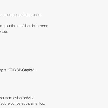
produto(s) na IATE
NA CAIXA
1 x MBase GNS
Atenção:
A IATEC P
 mapeamento de terrenos;
1 x MC55 Colet
obrigação de atend
devolução de qual
m plantio e análise de terreno;
comunicação ao at
ergia.
(contato@iatecps.
ausência de itens
acompanham.
;
ompra
"FOB SP-Capital".
ar sem aviso prévio;
 sobre outros equipamentos.