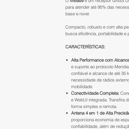
O
MBase
é um receptor GNSS UHF
para atender até 95% das neces
base e rover.
Compacto, robusto e com alta pe
busca eficiência, portabilidade e
CARACTERÍSTICAS:
Alta Performance com Alcanc
e suporte ao protocolo Meridi
confiável e alcance de até 35
necessidade de rádios extern
mobilidade.
Conectividade Completa:
Cone
e WebUI integrada. Transfira 
forma simples e remota.
Antena 4 em 1 de Alta Precisã
proporciona economia de esp
confiabilidade, além de reduçã