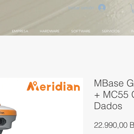
Iniciar sesión
E
EMPRESA
HARDWARE
SOFTWARE
SERVICIOS
P
MBase G
+ MC55 C
Dados
22.990,00 