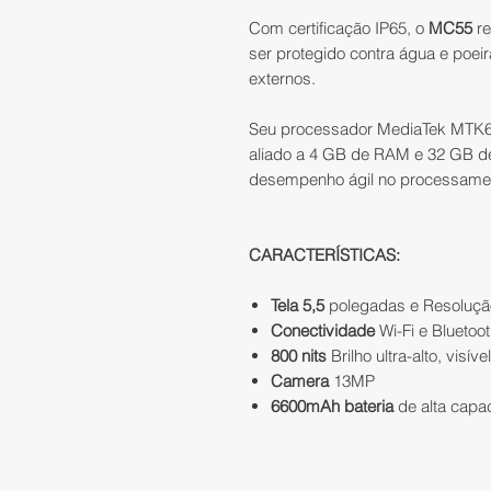
Com certificação IP65, o
MC55
re
ser protegido contra água e poei
externos.
Seu processador MediaTek MTK67
aliado a 4 GB de RAM e 32 GB d
desempenho ágil no processamen
CARACTERÍSTICAS:
Tela 5,5
polegadas e Resoluçã
Conectividade
Wi-Fi e Bluetoo
800 nits
Brilho ultra-alto, visíve
Camera
13MP
6600mAh bateria
de alta capa