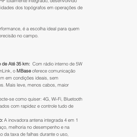
 totalmente integrado, desenvolvido
Todas as compras
nosso setor de ate
Por favor, aguarde
sidades dos topógrafos em operações de
GNSS
na
IATEC
Pl
(contato@iatecps.c
retirada que será 
- Contato com um 
troca/devolução.
apresentado no at
irá entender sua n
foto que comprove
rformance, é a escolha ideal para quem
selecionar a melh
Para trocar um pr
ou em caso de pes
 precisão no campo.
equipamentos par
deverão ser obser
autenticada em ca
- Nota Fiscal;
que irá fazer a reti
- Entrega em mãos,
• o produto dever
- O melhor pós-ve
embalagem origina
O numero de autori
e de Até 35 km:
Com rádio interno de 5W
- Assistência Técn
violação do lacre o
seu pedido serão n
anLink, o
MBase
oferece comunicação
acompanhado do 
retirada poderá se
 km em condições ideais, sem
da Nota Fiscal Ele
09:00 às 17:00 exc
os. Mais leve, menos cabos, maior
IMPORTANTE:
acessórios.
1)
O valor consider
cte-se como quiser: 4G, Wi-Fi, Bluetooth
lista de component
As despesas rela
dados com rapidez e controle tudo de
2)
Valores de refe
produto (ex: frete,
Capital"
;
responsabilidade 
o:
A inovadora antena integrada 4 em 1
3)
Solicitamos a ge
aço, melhoria no desempenho e na
compra sem antes 
o da taxa de falhas durante o uso,
A IATEC Plant Solut