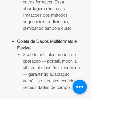
outros formatos. Essa
abordagem elimina as
limitações dos métodos
sequenciais tradicionais,
otimizando tempo e custo.
Coleta de Dados Multiformato e
Flexível
Suporta múltiplos modos de
operação — portátil, mochila,
kit frontal e bastão telescópico
— garantindo adaptação
versátil a diferentes cenários e
necessidades de campo.
Modo de Coleta RTK-SLAM
Com tecnologia proprietária
de fusão profunda RTK-
SLAM, o
LiGrip O2 Lite
, aliado
a um bastão telescópico,