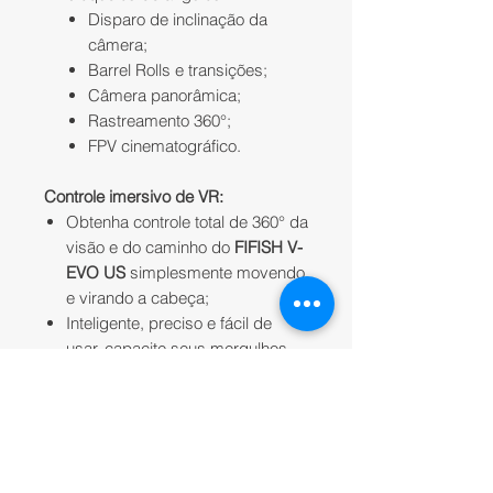
Disparo de inclinação da
câmera;
Barrel Rolls e transições;
Câmera panorâmica;
Rastreamento 360°;
FPV cinematográfico.
Controle imersivo de VR:
Obtenha controle total de 360° da
visão e do caminho do
FIFISH V-
EVO US
simplesmente movendo
e virando a cabeça;
Inteligente, preciso e fácil de
usar, capacite seus mergulhos
com o novo controle FPV.
Foco de objeto AI preciso:
O bloqueio de visão do
FIFISH V-
EVO US
alcança uma variedade