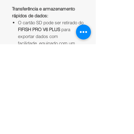
Transferência e armazenamento
rápidos de dados:
O cartão SD pode ser retirado do
FIFISH PRO V6 PLUS
para
exportar dados com
facilidade, equipado com um
cartão de 128 Gb que oferece
amplo espaço e
armazenamento.
Simples de transportar e implantar:
O case industrial robusto e leve
da
QYSEA
oferece conveniência
e eficiência para
armazenamento, transporte e
implantação do
FIFISH PRO V6
PLUS
em qualquer local;
O cabo e carretel padrão de 200
m fornecem liberação e