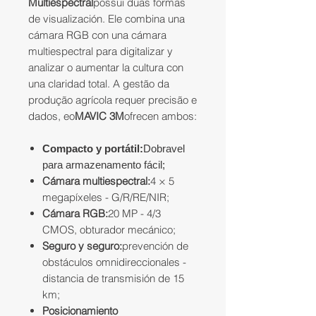
Multiespectral
possui duas formas
de visualización. Ele combina una
cámara RGB con una cámara
multiespectral para digitalizar y
analizar o aumentar la cultura con
una claridad total. A gestão da
produção agrícola requer precisão e
dados, eo
MAVIC 3M
ofrecen ambos:
Compacto y portátil:
Dobravel
para armazenamento fácil;
Cámara multiespectral:
4 × 5
megapíxeles - G/R/RE/NIR;
Cámara RGB:
20 MP - 4/3
CMOS, obturador mecánico;
Seguro y seguro:
prevención de
obstáculos omnidireccionales -
distancia de transmisión de 15
km;
Posicionamiento