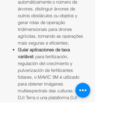
automáticamente o número de
árvores, distinguir árvores de
outros obstáculos ou objetos y
gerar rotas de operação
tridimensionais para drones
agrícolas, tornando as operações
mais seguras e eficientes;
Guiar aplicaciones de taxa
variável:
para fertilización,
regulación del crecimiento y
pulverización de fertilizantes
foliares, o MAVIC 3M é utilizado
para obtener imágenes
multiespectrais das culturas. O
DJI Terra o una plataforma DJI
SmartFarm puede, então, gerar
NDVI y outros mapas de índices
de vegetación, capturando
diferenças no potencial de cultivo
y gerando mapas de prescrição