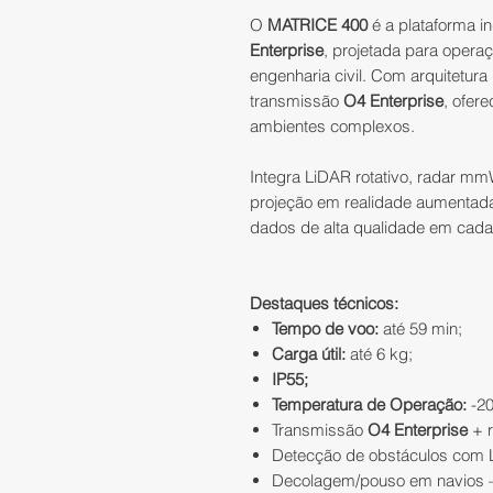
O
MATRICE 400
é a plataforma in
Enterprise
, projetada para opera
engenharia civil. Com arquitetura
transmissão
O4 Enterprise
, ofer
ambientes complexos.
Integra LiDAR rotativo, radar mm
projeção em realidade aumentada
dados de alta qualidade em cada
Destaques técnicos:
Tempo de voo:
até 59 min;
Carga útil:
até 6 kg;
IP55;
Temperatura de Operação:
-20
Transmissão
O4 Enterprise
+ r
Detecção de obstáculos com L
Decolagem/pouso em navios –