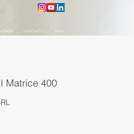
AJEROS
CONTACTO
More
I Matrice 400
Precio
BRL