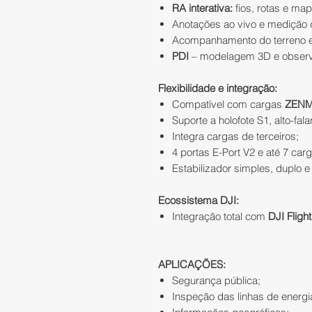
RA interativa:
fios, rotas e ma
Anotações ao vivo e medição d
Acompanhamento do terreno e
PDI
– modelagem 3D e observ
Flexibilidade e integração:
Compatível com cargas
ZENMU
Suporte a holofote S1, alto-fal
Integra cargas de terceiros;
4 portas E-Port V2 e até 7 car
Estabilizador simples, duplo e 
Ecossistema DJI:
Integração total com
DJI Fligh
APLICAÇÕES:
Segurança pública;
Inspeção das linhas de energi