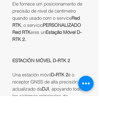
Ele fornece um posicionamento de
precisão de nível de centímetro
quando usado com o service
Red
RTK
, o servicio
PERSONALIZADO
Red RTK
eres un
Estação Móvel D-
RTK 2.
ESTACIÓN MÓVEL D-RTK 2
Una estación móvil
D-RTK 2
é o
receptor GNSS de alta precisión
actualizado da
DJI
, apoyando todos
los sistemas principales de
navegación por satélite a nivel
mundial y fornecendo correcciones
de diferencia en el tiempo real que
genera dados de posicionamiento
en el nivel de centímetros para