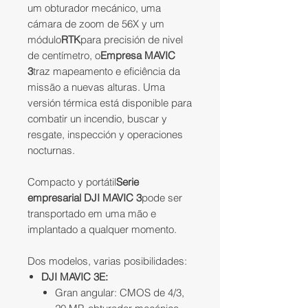
um obturador mecánico, uma
cámara de zoom de 56X y um
módulo
RTK
para precisión de nivel
de centímetro, o
Empresa MAVIC
3
traz mapeamento e eficiência da
missão a nuevas alturas. Uma
versión térmica está disponible para
combatir un incendio, buscar y
resgate, inspección y operaciones
nocturnas.
Compacto y portátil
Serie
empresarial DJI MAVIC 3
pode ser
transportado em uma mão e
implantado a qualquer momento.
Dos modelos, varias posibilidades:
DJI MAVIC 3E
:
Gran angular: CMOS de 4/3,