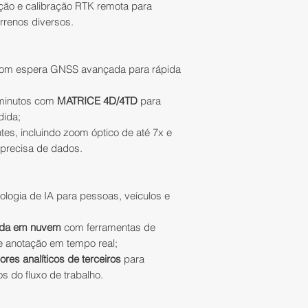
recebimento do pro
ção e calibração RTK remota para
podem ser atualiz
solicitação preenc
errenos diversos.
confirmação do p
Trocas e Devoluçõe
disponibilidade
, 
outro produto de m
descontinuação do
extornará o valor 
om espera GNSS avançada para rápida
4. Recomendamos e
finalizar a compra
No caso de produ
minutos com
MATRICE 4D/4TD
para
a solução de inter
parceiros, o prazo 
dida;
disponibilidade e 
tes, incluindo zoom óptico de até 7x e
para realizar a tro
comerciais, inclu
 precisa de dados.
recebimento do pr
fiscais, frete e pr
Distribuição.
5. Consulte nossa
sobre acessórios 
logia de IA para pessoas, veículos e
Restituição do val
softwares e trein
da em nuvem
com ferramentas de
A IATEC Plant Solut
 anotação em tempo real;
ESPECIFICAÇÕES
valores pagos uti
ores analíticos de terceiros
para
DJI DOCK 3
pagamento escolh
 do fluxo de trabalho.
Peso Total:
55 g 
Em compras pagas 
Dimensões Tam
administradora do 