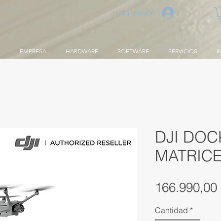
Iniciar sesión
E
EMPRESA
HARDWARE
SOFTWARE
SERVICIOS
P
DJI DOCK
MATRICE
166.990,00
Cantidad
*