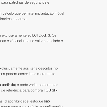
1 para patrulhas de segurança e
RTK:
Horizontal
Atenção:
A IATEC P
2 cm+1 ppm (R
obrigação de atend
 veículo que permite implantação móvel
Desempenho de
devolução de qual
rimeiros socorros.
Tensão de sa
comunicação ao at
Tempo de ca
(contato@iatecps.
Nota:
Os dados for
ausência de itens
se exclusivamente ao DJI Dock 3. Os
aeronave (quando
acompanham.
não estão inclusos no valor anunciado e
um ambiente de 2
CONTEÚDO
01 Sistema de
01 Manual
xclusivamente aos itens descritos no
ens podem conter itens meramente
a partir de
) e pode variar conforme as
s de referência para compra
FOB SP-
as, disponibilidade, estoque
são
izados sem aviso prévio. A confirmação