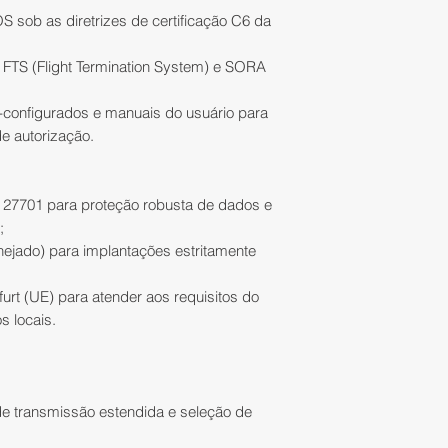
mm (C×L×A);
estorno ocorrerá n
 sob as diretrizes de certificação C6 da
Dimensões Tam
posterior, de uma 
mm (C×L×A);
número de parcela
FTS (Flight Termination System) e SORA
Tensão de entr
de ressarcimento 
Hz;
cartão.
-configurados e manuais do usuário para
Potência máx. d
de autorização.
Temperatura de
Em compras pagas
Classificação d
débito em conta, a
Quantidade de
meio de depósito b
O 27701 para proteção robusta de dados e
Velocidade máx
úteis, somente na 
;
permitida:
12 m/
comprador(a), que 
anejado) para implantações estritamente
Altitude máx. d
necessário que o 
Frequência de r
t (UE) para atender aos requisitos do
corrente seja o m
estação base R
 locais.
(CPF/CNPJ do clien
Recepção si
BeiDou: B1l, 
A restituição dos 
GLONASS: F1,
somente após o re
de transmissão estendida e seleção de
E6 - QZSS: L1
produto(s) na IATE
Precisão de Po