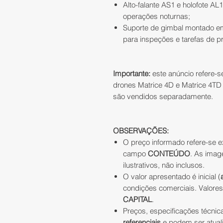
Alto-falante AS1 e holofote AL
operações noturnas;
Suporte de gimbal montado em
para inspeções e tarefas de p
Importante:
este anúncio refere-
drones Matrice 4D e Matrice 4TD 
são vendidos separadamente.
OBSERVAÇÕES:
O preço informado refere-se e
campo
CONTEÚDO
. As imag
ilustrativos, não inclusos.
O valor apresentado é inicial (
condições comerciais. Valore
CAPITAL
.
Preços, especificações técnic
referenciais
e podem ser atual