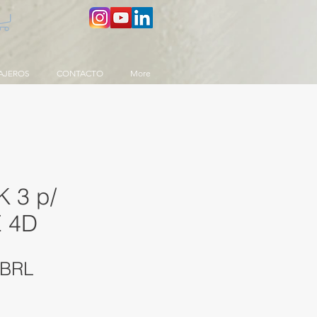
AJEROS
CONTACTO
More
 3 p/
 4D
Precio
 BRL