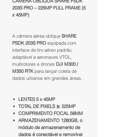
CÂMERA OBLIQUA SHARE PSDK
203S PRO – 225MP FULL FRAME (5
x 45MP)
A câmera aérea oblíqua
SHARE
PSDK 203S PRO
equipada com
interface de tiro aéreo padrão,
adaptável a aeronaves VTOL,
multirotores e drones
DJI M300 /
M350 RTK
para lançar coleta de
dados urbanos em grandes áreas.
LENTES 5 x 45MP
TOTAL DE PIXELS ⪰ 225MP
COMPRIMENTO FOCAL 56MM
ARMAZENAMENTO 1280GB, o
módulo de armazenamento de
dados é conectável e removível