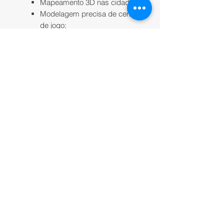
Mapeamento 3D nas cidades;
Modelagem precisa de cenas
de jogo;
Digitalização de recursos
naturais.
INSPEÇÃO PRECISA
Turbina eólica;
Telecomunicações;
Ponte;
Inspeção ferroviária.​
VÍDEO 4K 30fps
Inspeção precisa de objetos
dinâmicos;
Fotografia aérea.
OBSERVAÇÕES: