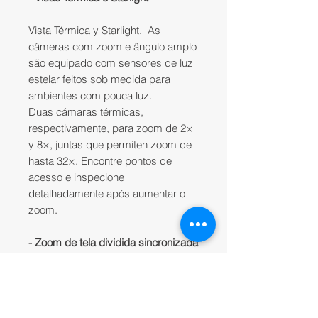
Vista Térmica y Starlight. As
câmeras com zoom e ângulo amplo
são equipado com sensores de luz
estelar feitos sob medida para
ambientes com pouca luz.
Duas cámaras térmicas,
respectivamente, para zoom de 2×
y 8×, juntas que permiten zoom de
hasta 32×. Encontre pontos de
acesso e inspecione
detalhadamente após aumentar o
zoom.
- Zoom de tela dividida sincronizada
ZENMUSE H20N
admite zoom
sincronizado entre cámaras de
visión nocturna térmica y starlight.