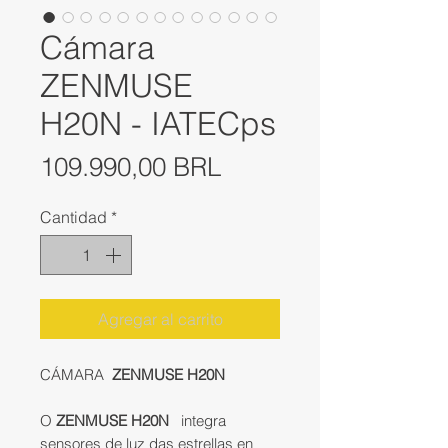
Cámara
ZENMUSE
H20N - IATECps
Precio
109.990,00 BRL
Cantidad
*
Agregar al carrito
CÁMARA
ZENMUSE H20N
O
ZENMUSE H20N
integra
sensores de luz das estrellas en