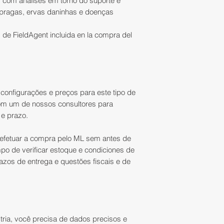
com análises em torno do suporte e
-RGB + NDRE | ND
Em compras pagas 
 pragas, ervas daninhas e doenças
NIR (840nm);
administradora do 
- NDVI + NDRE | N
estorno ocorrerá n
 de FieldAgent incluida en la compra del
(850nm), NDRE: B
posterior, de uma 
(840nm);
número de parcela
- Multiespectral |
de ressarcimento 
Vermelho (650nm),
cartão.
(840nm).
configurações e preços para este tipo de
Em compras pagas
om um de nossos consultores para
Tamano:
3,50” x 3
 e prazo.
débito em conta, a
98mm);
meio de depósito b
o efetuar a compra pelo ML sem antes de
úteis, somente na 
Peso:
270 gramos;
mpo de verificar estoque e condiciones de
comprador (a), que
zos de entrega e questões fiscais e de
necessário que o C
Corriente:
10W típi
corrente seja o m
(CPF / CNPJ do clie
Formato de imagen
MP4;
Una restituição do
tria, você precisa de dados precisos e
somente após o re