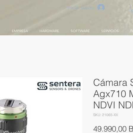
Iniciar sesión
E
EMPRESA
HARDWARE
SOFTWARE
SERVICIOS
P
Cámara 
Agx710 M
NDVI ND
SKU: 21065-XX
49.990,00 