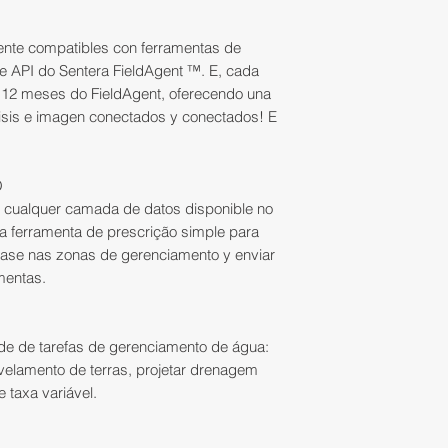
- Captura de datos:
HD a 30fps Vídeo 
nte compatibles con ferramentas de
 de API do Sentera FieldAgent ™. E, cada
Especificaciones 
 12 meses do FieldAgent, oferecendo una
- Montaje: Destacá
isis e imagen conectados y conectados! E
- Faixa controlável:
rolo 0°;
- Faixa Mecânica: I
O
0 °; rolo + 40°;
de cualquer camada de datos disponible no
- Velocidade Máxim
a ferramenta de prescrição simple para
 base nas zonas de gerenciamento y enviar
Armamento:
Tarjet
mentas.
Tiempo de Voo:
- M200 y AGX710: 
de de tarefas de gerenciamento de água:
- M210 y AGX710 +
velamento de terras, projetar drenagem
 taxa variável.
Mapeamento Eficie
- Mapa QuickTile™: