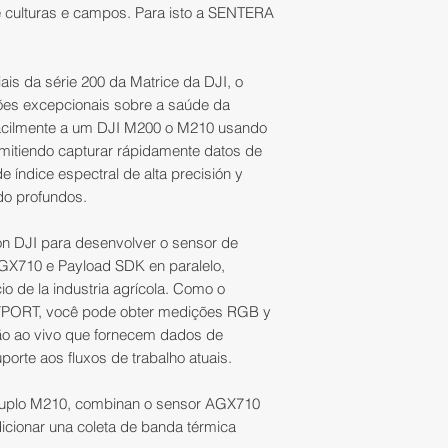
 culturas e campos. Para isto a SENTERA
Campo de visión:
produto (s) na IAT
Atenção:
A IATEC P
ais da série 200 da Matrice da DJI, o
obrigação de atend
es excepcionais sobre a saúde da
devolução de qual
facilmente a um DJI M200 o M210 usando
comunicação ao at
rmitiendo capturar rápidamente datos de
(contato@iatecps.
 índice espectral de alta precisión y
ausência de itens 
do profundos.
acompanham.
on DJI para desenvolver o sensor de
AGX710 e Payload SDK en paralelo,
o de la industria agrícola. Como o
YPORT, você pode obter medições RGB y
ão ao vivo que fornecem dados de
porte aos fluxos de trabalho atuais.
-
HFOV de 60° (4K 
duplo M210, combinan o sensor AGX710
30° a 60° HFOV;
ionar una coleta de banda térmica