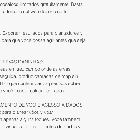
- Mapa Ortomosaico
omosaicos ilimitados gratuitamente. Basta
e deixar o software fazer o resto!
Distancia de Amos
a. Exportar resultados para plantadores y
Plataforma FieldAg
 para que você possa agir antes que seja
imágenes
AGX710
em torno do estan
excepcionale, biom
 ERVAS DANINHAS:
daninhas e doenç
 áreas em seu campo onde as ervas
 seguida, produz camadas de map sin
.SHP) que contém dados precisos sobre
e você possa realocar entradas. .
AMENTO DE VOO E ACESSO A DADOS
t para planear vôos y voar
m apenas alguns toques. Você também
ra visualizar seus produtos de dados y
a.