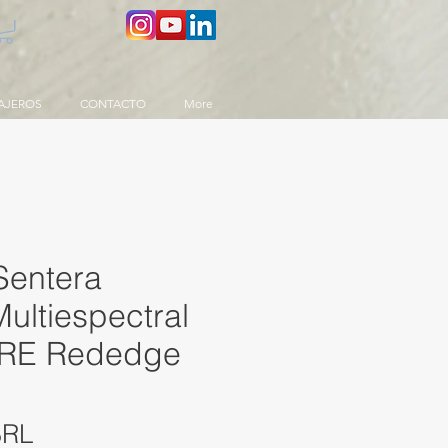
AJEROS
CONTACTO
More
Sentera
ultiespectral
RE Rededge
Precio
BRL