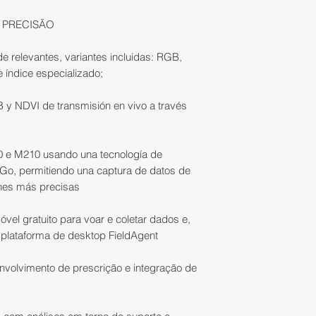
A IATEC Plant Solut
corridos, contados 
 PRECISÃO
recebimento del pr
solicita la solicitu
de relevantes, variantes incluidas: RGB,
de Trocas e Devolu
 índice especializado;
IMPORTANTE:
enviará outro prod
1) O valor anunci
 y NDVI de transmisión en vivo a través
ou extornará o val
componentes lista
pagamento TED à v
No caso de produ
2) Entrar en conta
0 e M210 usando una tecnología de
parceiros, o prazo 
Go, permitiendo una captura de datos de
y formas de pago.
para realizar una t
enes más precisas
recebimento do pr
ESPECIFICACION
Distribuição.
móvel gratuito para voar e coletar dados e,
 plataforma de desktop FieldAgent
Configuración del 
Restituição do val
envolvimento de prescrição e integração de
Configuraciones d
Una planta de IATE
-RGB + NDVI | NDV
dos valores pagos
(850nm);
pagamento escolh