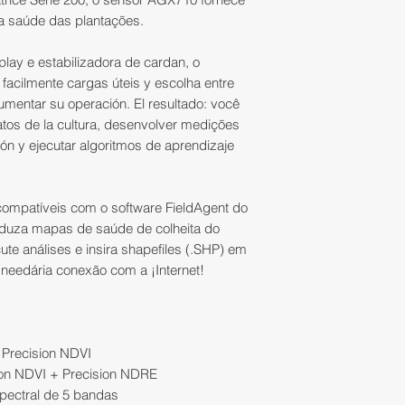
Todas las compras
a saúde das plantações.
nosso setor de ate
Por favor, aguarde
A
Soluciones de P
(contato@iatecps.co
retirada que será 
lay e estabilizadora de cardan, o
devolução.
Deverá ser apresen
- Contato con un c
acilmente cargas úteis y escolha entre
documento com fo
entenderá su nece
mentar su operación. El resultado: você
Para trocar um pr
identidad del com
tos de la cultura, desenvolver medições
una mejor configu
condições deverão
jurídica procuraçã
ión y ejecutar algoritmos de aprendizaje
atender su deman
nome do funcionário
- Nota Fiscal;
• o produto dever
- Homologación AN
embalagem origina
Número de autoriza
ompatíveis com o software FieldAgent do
- Entrega em mãos,
violação do lacre o
identificación de 
oduza mapas de saúde de colheita do
- O melhor pós-ve
acompanhado do 
feita de Segunda-
ute análises e insira shapefiles (.SHP) em
- Asistencia Técnic
da Nota Fiscal Ele
exceto feriados.
eedária conexão com a ¡Internet!
acessórios.
As despesas rela
produto (ex: frete,
Precision NDVI
responsabilidade 
ion NDVI + Precision NDRE
pectral de 5 bandas