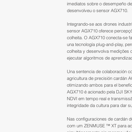
imediatos sobre o desempeño de
desenvolveu o sensor AGX710.
Integrando-se aos drones industri
sensor AGX710 oferece percepçõ
colheita. O AGX710 conecta-se 
una tecnología plug-and-play, pe
colheita y desenvolva medições de
ejecutar algoritmos de aprendiza
Una sentencia de colaboración c
agricultura de precisión cardán 
otimizando ambos para el benefici
AGX710 é acionado pela DJI SK
NDVI em tempo real e transmiss
integridade da cultura para dar su
Nas configuraciones de cardán 
com um ZENMUSE ™ XT para adic