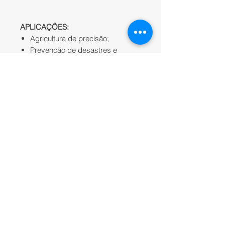
APLICAÇÕES:
Agricultura de precisão;
Prevenção de desastres e
monitoramento florestal;
Ecologia de rios e lagos.
OBSERVAÇÕES:
Lançamento
;
Equipamento sob encomenda;
Apenas
FS-620 (04 bandas +
RGB + LWIR)
;
Valor a partir de;
Software e acessórios são
comprados à parte;
Valores de referência para
compra
"FOB SP-CAPITAL"
.