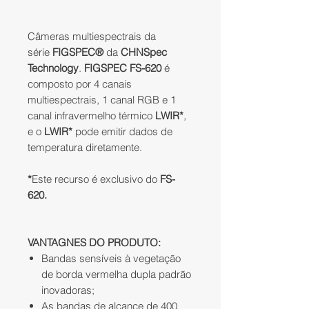
Câmeras multiespectrais da
série
FIGSPEC®
da
CHNSpec
Technology
.
FIGSPEC FS-620
é
composto por 4 canais
multiespectrais, 1 canal RGB e 1
canal infravermelho térmico
LWIR*
,
e o
LWIR*
pode emitir dados de
temperatura diretamente.
*
Este recurso é exclusivo do
FS-
620.
VANTAGNES DO PRODUTO:
Bandas sensíveis à vegetação
de borda vermelha dupla padrão
inovadoras;
As bandas de alcance de 400