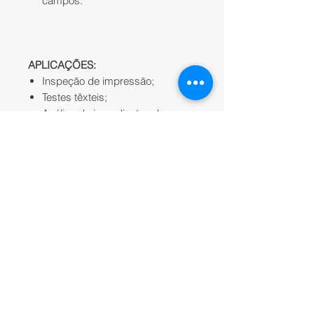
campos.
APLICAÇÕES:
Inspeção de impressão;
Testes têxteis;
Análise de ingredientes de
medicamentos;
Classificação da detecção de
tela de frutas e vegetais.
OBSERVAÇÕES:
Lançamento
;
Equipamento sob encomenda;
Apenas
FS-10
;
Valor a partir de;
Software e acessórios são