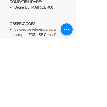
COMPATIBILIDADE:
Drone DJI MATRICE 400
OBSERVAÇÕES:
Valores de referência para
compra
"FOB - SP Capital".
NOTAS:
As especificações e os preços
estão sujeitos a alterações sem
aviso prévio;
*
Consulte as informações
sobre
sensores
e
ferramentas
opcionais
disponíveis.
INFORMAÇÕES DO
PRODUTO