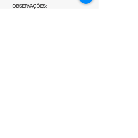
OBSERVAÇÕES:
Lançamento
;
Equipamento sob encomenda;
Consulte-nos para saber mais
sobre os opcionais;
Valores de referência para
compra
"FOB"
.
NOTAS:
As especificações e
preços podem alterar sem aviso
prévio;
Consulte-nos para saber mais
sobre as ferramentas opcionais.
INFORMAÇÕES DO
PRODUTO
IATEC Plant Solutions -