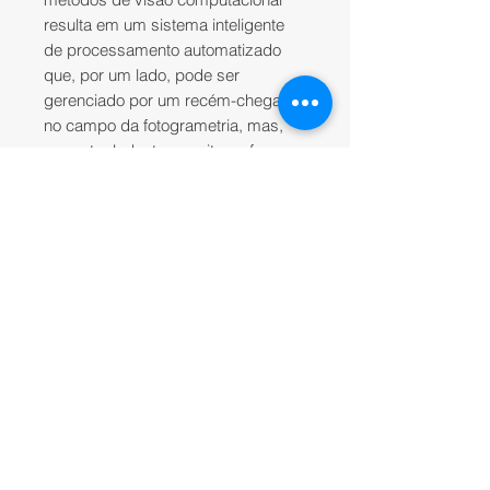
resulta em um sistema inteligente
de processamento automatizado
que, por um lado, pode ser
gerenciado por um recém-chegado
no campo da fotogrametria, mas,
por outro lado, tem muito a oferecer
um especialista que pode ajustar o
fluxo de trabalho para várias tarefas
específicas e diferentes tipos de
dados. Ao longo de vários estudos
de caso, o Metashape prova
produzir resultados de qualidade e
precisos.
INFORMAÇÕES DO
PRODUTO
Soluciones de Planta IATEC -
POLÍTICA DE RETORNO E
Distribuidora autorizada