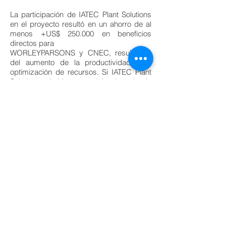
La participación de IATEC Plant Solutions
en el proyecto resultó en un ahorro de al
menos +US$ 250.000 en beneficios
directos para
WORLEYPARSONS y CNEC, resultantes
del aumento de la productividad y la
optimización de recursos. Si IATEC Plant
Solutions hubiera participado desde
el inicio del proyecto estos
beneficios directos podrían fácilmente
habersuperado la casa de +US$
500.000 (1% do valor contractual). La
participación de IATEC también evitó
retrasos que podrían haber
costado WorleyParsons -US$1.000.000 (2
% do valor
contractual) en sanciones contractuales.
Los resultados positivos de la
asociación llamaron la atención
de WorleyParsons a la capacidad
de CNEC para responder alos retos que
eventualmente resultó en la adquisición de